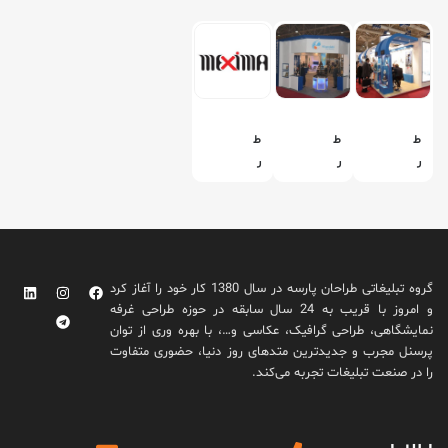
ط
ط
ط
ر
ر
ر
ا
ا
ا
ح
ح
ح
ی
ی
ی
غ
غ
ل
ر
ر
و
گروه تبلیغاتی طراحان پارسه در سال 1380 کار خود را آغاز کرد
ف
ف
گ
و امروز با قریب به 24 سال سابقه در حوزه طراحی غرفه
ه
ه
و
نمایشگاهی، طراحی گرافیک، عکاسی و…، با بهره وری از توان
ن
ن
م
پرسنل مجرب و جدیدترین متدهای روز دنیا، حضوری متفاوت
م
م
ا
را در صنعت تبلیغات تجربه می‌کند.
ا
ا
ک
ی
ی
س
ش
ش
ی