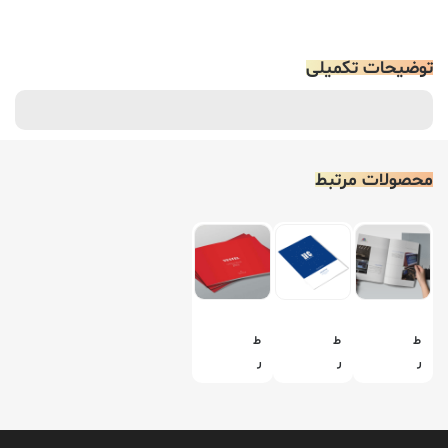
توضیحات تکمیلی
محصولات مرتبط
ط
ط
ط
ر
ر
ر
ا
ا
ا
ح
ح
ح
ی
ی
ی