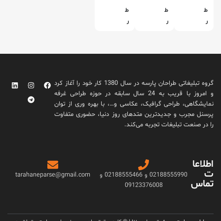
ط
ط
ط
ر
ر
ر
ا
ا
ا
ح
ح
ح
ی
ی
ی
ک
ک
ک
ا
ا
ا
گروه تبلیغاتی طراحان پارسه در سال 1380 کار خود را آغاز کرد
ت
ت
ت
و امروز با قریب به 24 سال سابقه در حوزه طراحی غرفه
ا
ا
ا
نمایشگاهی، طراحی گرافیک، عکاسی و…، با بهره وری از توان
ل
ل
ل
پرسنل مجرب و جدیدترین متدهای روز دنیا، حضوری متفاوت
و
و
و
را در صنعت تبلیغات تجربه می‌کند.
گ
گ
گ
ش
ش
ش
ر
ر
ر
اطلاعا
ک
ک
ک
ت
ت
ت
ت
02188555990 و 02188555466 و
tarahaneparse@gmail.com
تماس
ف
م
ب
09123376008
ر
و
د
ز
ر
ر
ی
و
آ