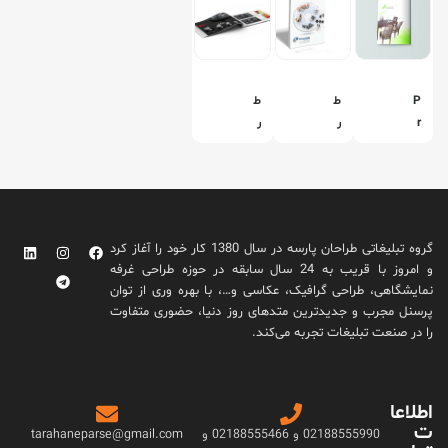
P
ط
ط
r
ر
ر
o
ا
ا
d
ح
ح
u
ی
ی
c
ک
ک
t
ا
ا
گروه تبلیغاتی طراحان پارسه در سال 1380 کار خود را آغاز کرد
ت
ت
و امروز با قریب به 24 سال سابقه در حوزه طراحی غرفه
ا
ا
نمایشگاهی، طراحی گرافیک، عکاسی و…، با بهره وری از توان
ل
ل
پرسنل مجرب و جدیدترین متدهای روز دنیا، حضوری متفاوت
و
و
را در صنعت تبلیغات تجربه می‌کند.
گ
گ
ش
ش
ر
ر
اطلاعا
ک
ک
ت
ت
ت
02188555990 و 02188555466 و
tarahaneparse@gmail.com