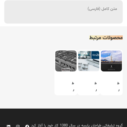
متن کامل (فارسی)
محصولات مرتبط
ط
ط
ط
ر
ر
ر
ا
ا
ا
ح
ح
ح
ی
ی
ی
پ
پ
پ
و
و
و
گروه تبلیغاتی طراحان پارسه در سال 1380 کار خود را آغاز کرد