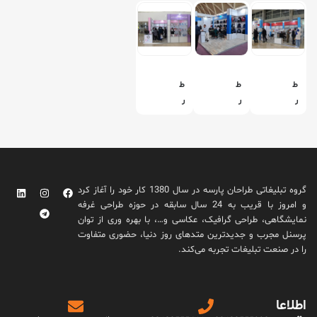
ط
ط
ط
ر
ر
ر
ا
ا
ا
ح
ح
ح
ی
ی
ی
و
و
و
س
س
س
گروه تبلیغاتی طراحان پارسه در سال 1380 کار خود را آغاز کرد
ا
ا
ا
و امروز با قریب به 24 سال سابقه در حوزه طراحی غرفه
خ
خ
خ
نمایشگاهی، طراحی گرافیک، عکاسی و…، با بهره وری از توان
ت
ت
ت
پرسنل مجرب و جدیدترین متدهای روز دنیا، حضوری متفاوت
غ
غ
غ
را در صنعت تبلیغات تجربه می‌کند.
ر
ر
ر
ف
ف
ف
ه
ه
ه
اطلاعا
ک
ن
ک