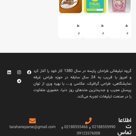
ط
ط
ط
ر
ر
ر
ا
ا
ا
ح
ح
ح
ی
ی
ی
ل
ل
ل
ی
ی
ی
گروه تبلیغاتی طراحان پارسه در سال 1380 کار خود را آغاز کرد
ب
ب
ب
و امروز با قریب به 24 سال سابقه در حوزه طراحی غرفه
ل
ل
ل
نمایشگاهی، طراحی گرافیک، عکاسی و…، با بهره وری از توان
ش
ش
ش
پرسنل مجرب و جدیدترین متدهای روز دنیا، حضوری متفاوت
ر
ر
ی
را در صنعت تبلیغات تجربه می‌کند.
ک
ک
ر
ت
ت
ی
ا
ه
ن
اطلاعا
ر
و
ی
ت
ک
د
ک
02188555990 و 02188555466 و
tarahaneparse@gmail.com
تماس
ی
M
ن
09123376008