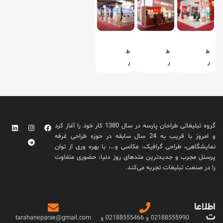
ط
ط
ط
ر
ر
ر
ا
ا
ا
ح
ح
ح
ی
ی
ی
غ
غ
غ
ر
ر
ر
گروه تبلیغاتی طراحان پارسه در سال 1380 کار خود را آغاز کرد
ف
ف
ف
و امروز با قریب به 24 سال سابقه در حوزه طراحی غرفه
ه
ه
ه
نمایشگاهی، طراحی گرافیک، عکاسی و…، با بهره وری از توان
ن
ن
ن
پرسنل مجرب و جدیدترین متدهای روز دنیا، حضوری متفاوت
م
م
م
را در صنعت تبلیغات تجربه می‌کند.
ا
ا
ا
ی
ی
ی
ش
ش
ش
اطلاعا
گ
گ
گ
ت
ا
ا
ا
02188555990 و 02188555466 و
tarahaneparse@gmail.com