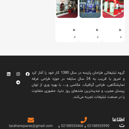
ط
ط
ط
ر
ر
ر
ا
ا
ا
ح
ح
ح
ی
ی
ی
غ
غ
غ
ر
ر
ر
گروه تبلیغاتی طراحان پارسه در سال 1380 کار خود را آغاز کرد
ف
ف
ف
و امروز با قریب به 24 سال سابقه در حوزه طراحی غرفه
ه
ه
ه
نمایشگاهی، طراحی گرافیک، عکاسی و…، با بهره وری از توان
ن
ن
ن
پرسنل مجرب و جدیدترین متدهای روز دنیا، حضوری متفاوت
م
م
م
را در صنعت تبلیغات تجربه می‌کند.
ا
ا
ا
ی
ی
ی
ش
ش
ش
اطلاعا
گ
گ
گ
ت
ا
ا
ا
02188555990 و 02188555466 و
tarahaneparse@gmail.com