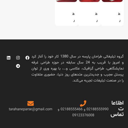
ط
ط
ط
ر
ر
ر
ا
ا
ا
ح
ح
ح
ی
ی
ی
غ
غ
غ
ر
ر
ر
گروه تبلیغاتی طراحان پارسه در سال 1380 کار خود را آغاز کرد
ف
ف
ف
و امروز با قریب به 24 سال سابقه در حوزه طراحی غرفه
ه
ه
ه
نمایشگاهی، طراحی گرافیک، عکاسی و…، با بهره وری از توان
ن
ن
ن
پرسنل مجرب و جدیدترین متدهای روز دنیا، حضوری متفاوت
م
م
م
را در صنعت تبلیغات تجربه می‌کند.
ا
ا
ا
ی
ی
ی
ش
ش
ش
اطلاعا
گ
گ
گ
ت
ا
ا
ا
02188555990 و 02188555466 و
tarahaneparse@gmail.com
تماس
ه
ه
ه
09123376008
ی
ی
ی
گ
گ
ش