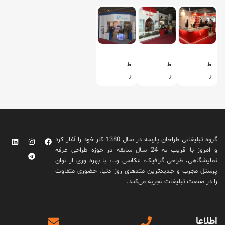
ط
ط
ط
ر
ر
ر
ا
ا
ا
ح
ح
ح
ی
ی
ی
غ
غ
غ
ر
ر
ر
گروه تبلیغاتی طراحان پارسه در سال 1380 کار خود را آغاز کرد
ف
ف
ف
و امروز با قریب به 24 سال سابقه در حوزه طراحی غرفه
ه
ه
ه
نمایشگاهی، طراحی گرافیک، عکاسی و…، با بهره وری از توان
ن
ن
ن
پرسنل مجرب و جدیدترین متدهای روز دنیا، حضوری متفاوت
م
م
م
را در صنعت تبلیغات تجربه می‌کند.
ا
ا
ا
ی
ی
ی
ش
ش
ش
اطلاعا
گ
گ
گ