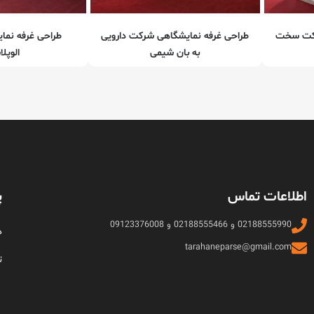
رکت سخت
طراحی غرفه نمایشگاهی شرکت دارویی
طراحی غرفه نم
به بان شیمی
الوپل
اطلاعات تماس
پ
02188555990 و 02188555466 و 09123376008
د
tarahaneparse@gmail.com
ت