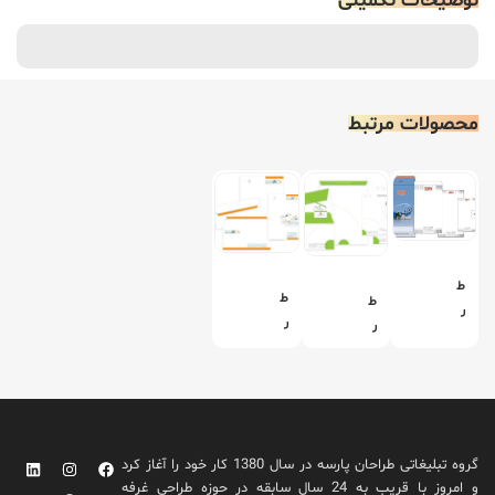
توضیحات تکمیلی
محصولات مرتبط
ط
ط
ط
ر
ر
ر
ا
ا
ا
ح
ح
ح
ی
ی
ی
س
س
س
ت
ت
ت
ا
گروه تبلیغاتی طراحان پارسه در سال 1380 کار خود را آغاز کرد
ا
ا
د
و امروز با قریب به 24 سال سابقه در حوزه طراحی غرفه
د