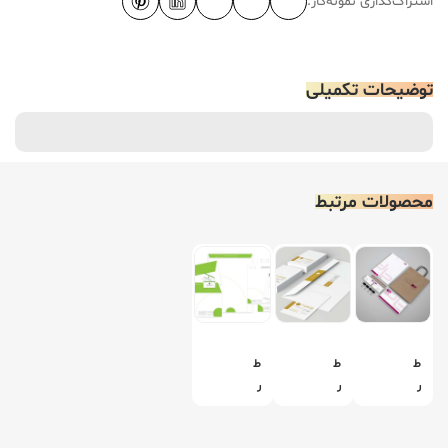
اشتراک‌گذاری نمونه‌کار:
توضیحات تکمیلی
محصولات مرتبط
ط
ط
ط
ر
ر
ر
ا
ا
ا
ح
ح
ح