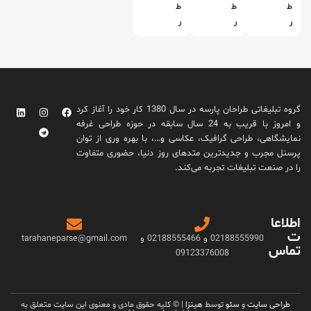
ط
ط
ط
ر
ر
ر
ا
ا
ا
ح
ح
ح
ی
ی
ی
ج
ج
ج
ع
ع
ع
گروه تبلیغاتی طراحان پارسه در سال 1380 کار خود را آغاز کرد
ب
ب
ب
و امروز با قریب به 24 سال سابقه در حوزه طراحی غرفه
ه
ه
ه
نمایشگاهی، طراحی گرافیک، عکاسی و…، با بهره وری از توان
ش
ش
ش
پرسنل مجرب و جدیدترین متدهای روز دنیا، حضوری متفاوت
ی
ی
ی
را در صنعت تبلیغات تجربه می‌کند.
ر
ر
ر
ی
ی
ی
ن
ن
ن
اطلاعا
ی
ی
ی
ت
ا
ب
آ
02188555990 و 02188555466 و
tarahaneparse@gmail.com
تماس
ر
ا
ی
09123376008
م
ل
د
غ
د
ا
ا
ی
طراحی سایت
و
سئو
توسط
هینزا
| © کلیه حقوق مادی و معنوی این سایت متعلق به