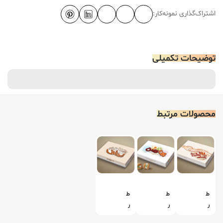
اشتراک‌گذاری نمونه‌کار:
توضیحات تکمیلی
محصولات مرتبط
ط
ط
ط
ر
ر
ر
ا
ا
ا