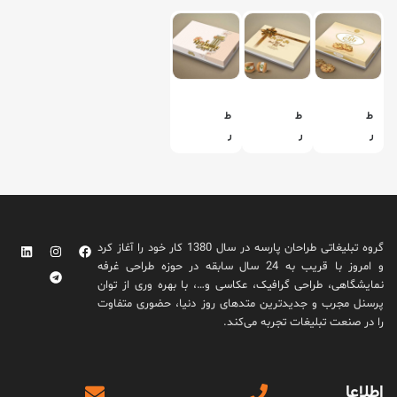
ط
ط
ط
ر
ر
ر
ا
ا
ا
ح
ح
ح
ی
ی
ی
ج
ج
ج
ع
ع
ع
گروه تبلیغاتی طراحان پارسه در سال 1380 کار خود را آغاز کرد
ب
ب
ب
و امروز با قریب به 24 سال سابقه در حوزه طراحی غرفه
ه
ه
ه
نمایشگاهی، طراحی گرافیک، عکاسی و…، با بهره وری از توان
ش
ش
ش
پرسنل مجرب و جدیدترین متدهای روز دنیا، حضوری متفاوت
ی
ی
ی
را در صنعت تبلیغات تجربه می‌کند.
ر
ر
ر
ی
ی
ی
ن
ن
ن
اطلاعا
ی
ی
ی