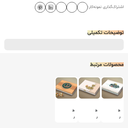
اشتراک‌گذاری نمونه‌کار:
توضیحات تکمیلی
محصولات مرتبط
ط
ط
ط
ر
ر
ر
ا
ا
ا