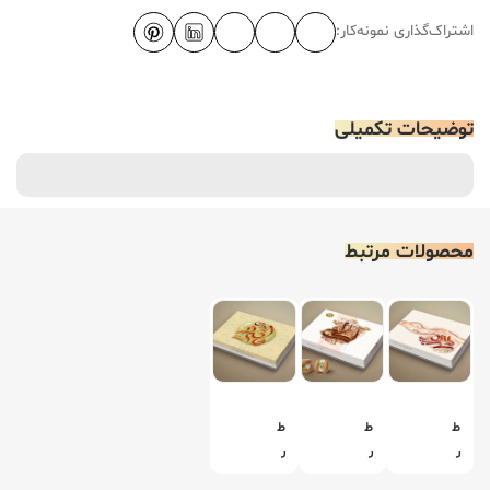
اشتراک‌گذاری نمونه‌کار:
توضیحات تکمیلی
محصولات مرتبط
ط
ط
ط
ر
ر
ر
ا
ا
ا