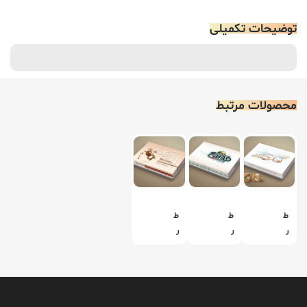
توضیحات تکمیلی
محصولات مرتبط
ط
ط
ط
ر
ر
ر
ا
ا
ا
ح
ح
ح
ی
ی
ی
ج
ج
ج
ع
ع
ع