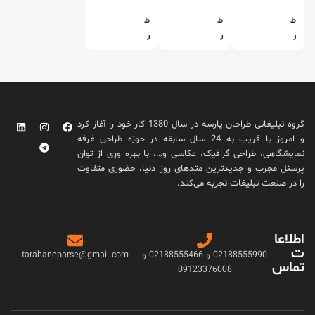
ط
ط
ط
ر
ر
ر
ا
ا
ا
ح
ح
ح
ی
ی
ی
ج
ج
ج
ع
ع
ع
گروه تبلیغاتی طراحان پارسه در سال 1380 کار خود را آغاز کرد
ب
ب
ب
و امروز با قریب به 24 سال سابقه در حوزه طراحی غرفه
ه
ه
ه
نمایشگاهی، طراحی گرافیک، عکاسی و…، با بهره وری از توان
ش
ش
ش
پرسنل مجرب و جدیدترین متدهای روز دنیا، حضوری متفاوت
ی
ی
ی
را در صنعت تبلیغات تجربه می‌کند.
ر
ر
ر
ی
ی
ی
ن
ن
ن
اطلاعا
ی
ی
ی
ت
غ
پ
ک
02188555990 و 02188555466 و
tarahaneparse@gmail.com
تماس
ن
ر
ا
09123376008
چ
د
ر
ه
ی
ا
س
م