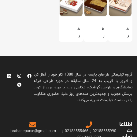
ط
ط
ط
ر
ر
ر
ا
ا
ا
ح
ح
ح
ی
ی
ی
ج
ج
ج
ع
ع
ع
گروه تبلیغاتی طراحان پارسه در سال 1380 کار خود را آغاز کرد
ب
ب
ب
و امروز با قریب به 24 سال سابقه در حوزه طراحی غرفه
ه
ه
ه
نمایشگاهی، طراحی گرافیک، عکاسی و…، با بهره وری از توان
ش
ش
ش
پرسنل مجرب و جدیدترین متدهای روز دنیا، حضوری متفاوت
ی
ی
ی
را در صنعت تبلیغات تجربه می‌کند.
ر
ر
ر
ی
ی
ی
ن
ن
ن
اطلاعا
ی
ی
ی
ت
ب
ک
ب
02188555990 و 02188555466 و
tarahaneparse@gmail.com
تماس
ا
ا
ا