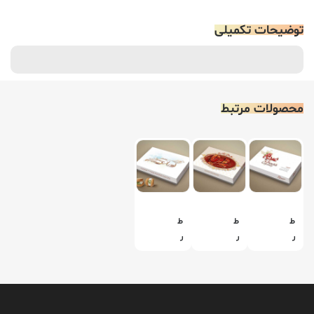
توضیحات تکمیلی
محصولات مرتبط
ط
ط
ط
ر
ر
ر
ا
ا
ا
ح
ح
ح
ی
ی
ی
ج
ج
ج
ع
ع
ع