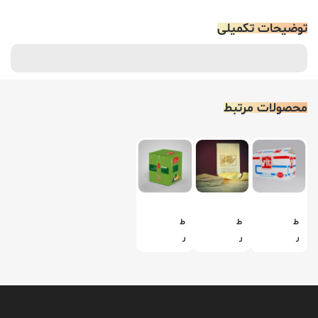
توضیحات تکمیلی
محصولات مرتبط
ط
ط
ط
ر
ر
ر
ا
ا
ا
ح
ح
ح
ی
ی
ی
ب
ب
ب
س
س
س