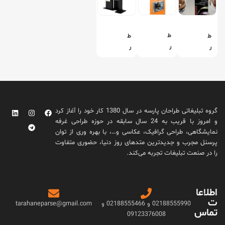
ط
ط
ط
ر
ر
ر
ا
ا
ا
ح
ح
ح
ی
ی
ی
ا
ا
ا
س
س
س
گروه تبلیغاتی طراحان پارسه در سال 1380 کار خود را آغاز کرد
ت
ت
ت
و امروز با قریب به 24 سال سابقه در حوزه طراحی غرفه
ن
ن
ن
نمایشگاهی، طراحی گرافیک، عکاسی و…، با بهره وری از توان
د
د
د
پرسنل مجرب و جدیدترین متدهای روز دنیا، حضوری متفاوت
ن
ن
ن
را در صنعت تبلیغات تجربه می‌کند.
م
م
م
ا
ا
ا
ی
ی
ی
اطلاعا
ش
ش
ش
ت
گ
گ
گ
02188555990 و 02188555466 و
tarahaneparse@gmail.com
تماس
ا
ا
ا
09123376008
ه
ه
ه